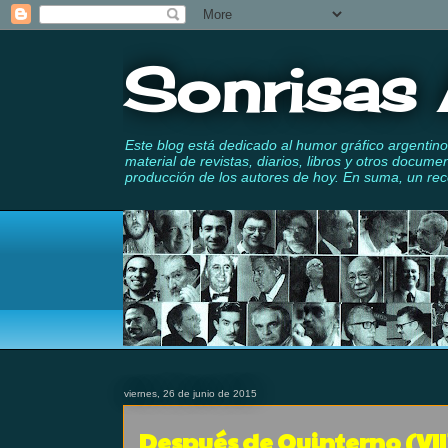
Sonrisas 
Este blog está dedicado al humor gráfico argentino 
material de revistas, diarios, libros y otros docume
producción de los autores de hoy. En suma, un reco
viernes, 26 de junio de 2015
Después de Quinterno (VII)