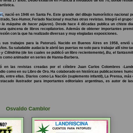
lo tenía 17 años. Debió exiliarse en Francia a mediados de los 70, donde resid
rtística.
st
, nació en 1946 en Santa Fe. Este grande del dibujo humorístico nacional p
istrado, Sex-Humor, Feriado Nacional y muchas otras revistas. Integró el grupo
e la máquina de hacer pájaros
). Desde hace 4 décadas publica un chiste dia
e una quincena de libros recopilatorios. Además de obtener importantes pre
ofesión con la que ha realizado diversas y muy elogiadas exposiciones.
 sus trabajos para la Patoruzú. Nacido en Buenos Aires en 1958, envió u
años. Su saludable audacia le abrió las puertas no solo para trabajar allí sino t
y Cilindrina
(de los cuales se publicó un libro recientemente),
Bu, el fantasmit
s como animador en series de Hanna-Barbera.
ó en las revistas creadas por el célebre Juan Carlos Colombres -Landr
dio como en su Libro de Oro. Ha colaborado en históricas publicaciones humo
, entre ellas. Diarios como La Nación (suplemento infantil), La Prensa, más 
estacado ilustrador para importantes editoriales argentinas, es autor de la
Osvaldo Camblor