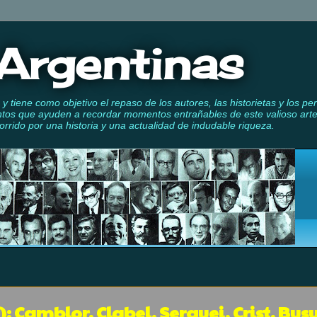
Argentinas
y tiene como objetivo el repaso de los autores, las historietas y los pe
ntos que ayuden a recordar momentos entrañables de este valioso arte y o
rrido por una historia y una actualidad de indudable riqueza.
: Camblor, Clabel, Serguei, Crist, Busu