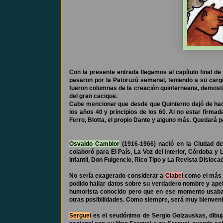
Con la presente entrada llegamos al capítulo final d
pasaron por la Patoruzú semanal, teniendo a su cargo
fueron columnas de la creación quinterneana, demostr
del gran cacique.
Cabe mencionar que desde que Quinterno dejó de hac
los años 40 y principios de los 60. Al no estar firma
Ferro, Blotta, el propio Dante y alguno más. Quedará 
Osvaldo Camblor
(1916-1966) nació en la Ciudad de
colaboró para El País, La Voz del Interior, Córdoba y 
Infantil, Don Fulgencio, Rico Tipo y La Revista Disloc
No sería exagerado considerar a
Clabel
como el más "
podido hallar datos sobre su verdadero nombre y apell
humorista conocido pero que en ese momento usaba otr
otras posibilidades. Como siempre, será muy bienven
Serguei
es el seudónimo de Sergio Goizauskas, dibuj