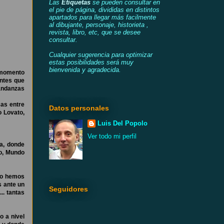
Las
Etiquetas
se pueden consultar en
el pie de página, divididas en distintos
apartados para llegar más facilmente
al dibujante, personaje, historieta ,
revista, libro, etc, que se desee
consultar.
Cualquier sugerencia para optimizar
estas posibilidades será muy
bienvenida y agradecida.
n momento
antes que
 andanzas
cas entre
Datos personales
o Lovato,
Luis Del Popolo
Ver todo mi perfil
a, donde
to, Mundo
 no hemos
s ante un
Seguidores
.. tantas
o a nivel