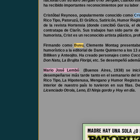
nacional con su libro Serguei o no Serguei, cuando so
ha recibido importantes reconocimientos por su labor a
Cristóbal Reynoso, popularmente conocido como
Cri
Rico Tipo, Patoruzú, El Gráfico, Satiricón, Humor Reg
de la revista Hortensia (donde concibió
García, el d
contratapa de Clarín. Sus trabajos han sido parte d
humorista, Crist es un reconocido artista plástico, pr
Firmando como
Busu
, Clemente Montag presentaba
humorístico a la editorial de Dante Quinterno a los 13 
Billiken y Anteojito. Ha creado personajes como
Coco 
Don Natu, La Brujita Floripi
, etc. Se desempeñó ademá
Mario José Lembó
(Buenos Aires, 1938) se inici
desempeñarse más tarde tanto en el semanario del in
Rico Tipo, La Hipotenusa, Mengano y Humor Registrado
interior de nuestro país lo tuvieron en sus filas. D
Licenciado Otrola, Leno, El Ninja gordo y Hoy en día
.