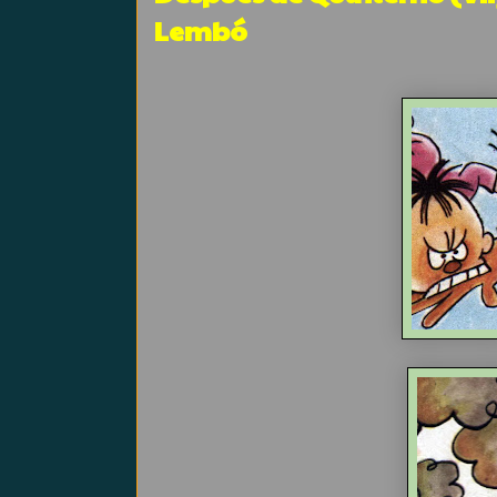
Lembó