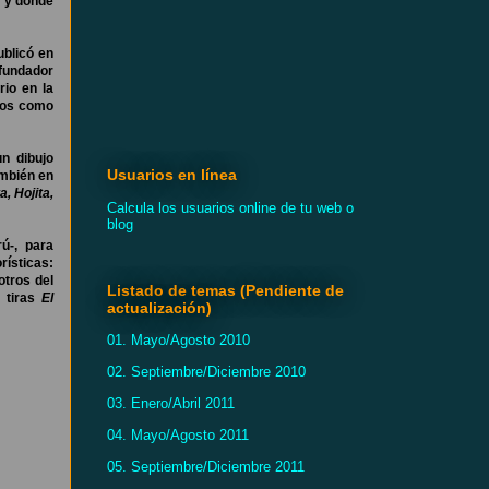
e y donde
ublicó en
 fundador
rio en la
mios como
n dibujo
Usuarios en línea
ambién en
a, Hojita,
Calcula los usuarios online de tu web o
blog
ú-, para
rísticas:
otros del
Listado de temas (Pendiente de
s tiras
El
actualización)
01. Mayo/Agosto 2010
02. Septiembre/Diciembre 2010
03. Enero/Abril 2011
04. Mayo/Agosto 2011
05. Septiembre/Diciembre 2011