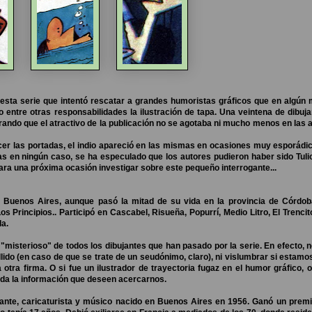
e esta serie que intentó rescatar a grandes humoristas gráficos que en algú
 entre otras responsabilidades la ilustración de tapa. Una veintena de dibuj
ando que el atractivo de la publicación no se agotaba ni mucho menos en las
er las portadas, el indio apareció en las mismas en ocasiones muy esporádi
das en ningún caso, se ha especulado que los autores pudieron haber sido Tuli
para una próxima ocasión investigar sobre este pequeño interrogante...
 Buenos Aires, aunque pasó la mitad de su vida en la provincia de Córdob
Los Principios.. Participó en Cascabel, Risueña, Popurrí, Medio Litro, El Trenci
ada.
misterioso" de todos los dibujantes que han pasado por la serie. En efecto,
ido (en caso de que se trate de un seudónimo, claro), ni vislumbrar si estamo
a firma. O si fue un ilustrador de trayectoria fugaz en el humor gráfico, o.
ida la información que deseen acercarnos.
ante, caricaturista y músico nacido en Buenos Aires en 1956. Ganó un premi